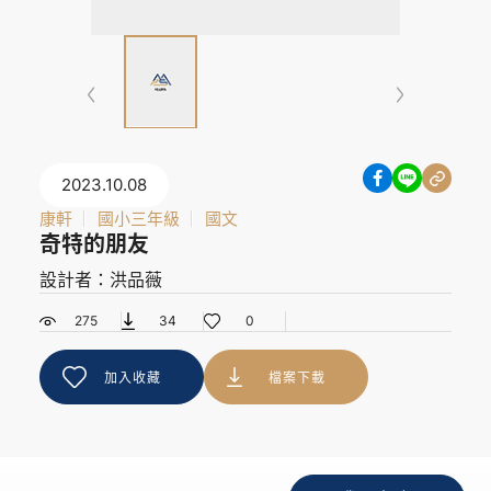
2023.10.08
康軒
國小三年級
國文
奇特的朋友
設計者：洪品薇
275
34
0
加入收藏
檔案下載