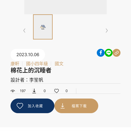
2023.10.06
康軒
國小四年級
國文
棉花上的沉睡者
設計者：李笙帆
197
0
0
加入收藏
檔案下載