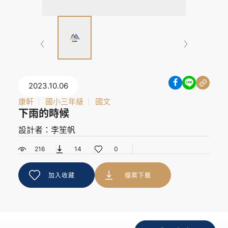
2023.10.06
康軒
國小三年級
國文
下雨的時候
設計者：李笙帆
216
14
0
加入收藏
檔案下載