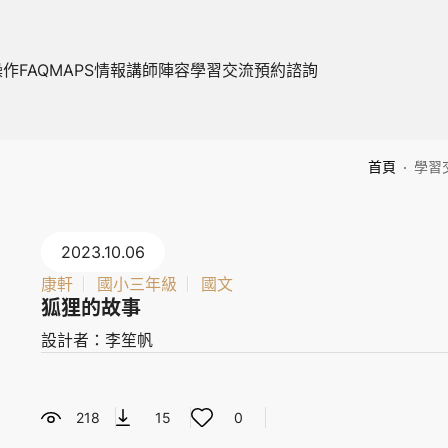
操作FAQ
MAPS情報
講師陣容
學習交流
預約諮詢
首頁
學習
2023.10.06
康軒
國小三年級
國文
狐狸的故事
設計者：李笙帆
218
15
0