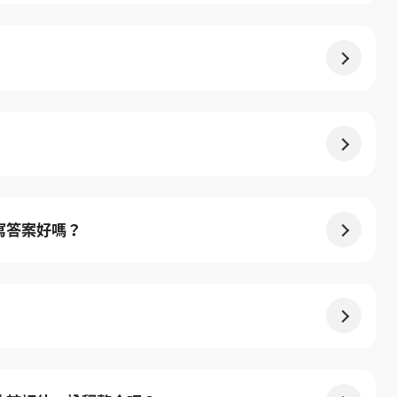
寫答案好嗎？