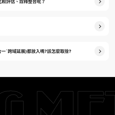
比較評估、詮釋整合呢？
合一`跨域延展)都放入嗎?該怎麼取捨?