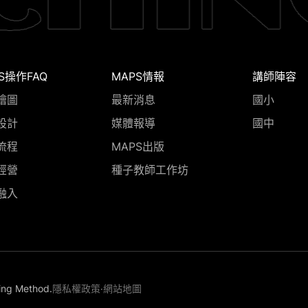
S操作FAQ
MAPS情報
講師陣容
繪圖
最新消息
國小
設計
媒體報導
國中
流程
MAPS出版
經營
種子教師工作坊
融入
ing Method.
隱私權政策
‧
網站地圖