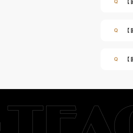
【
【
【