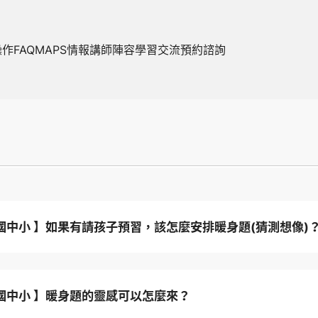
操作FAQ
MAPS情報
講師陣容
學習交流
預約諮詢
 國中小 】如果有請孩子預習，該怎麼安排暖身題(猜測想像)
 國中小 】暖身題的靈感可以怎麼來？