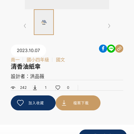
2023.10.07
南一
國小四年級
國文
清香油紙傘
設計者：洪品薇
242
1
0
加入收藏
檔案下載