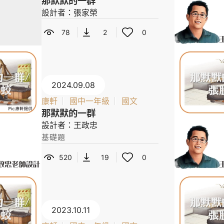
那默默的一群
設計者：張家榮
78
2
0
2024.09.08
康軒
國中一年級
國文
那默默的一群
設計者：王政忠
基礎題
520
19
0
2023.10.11