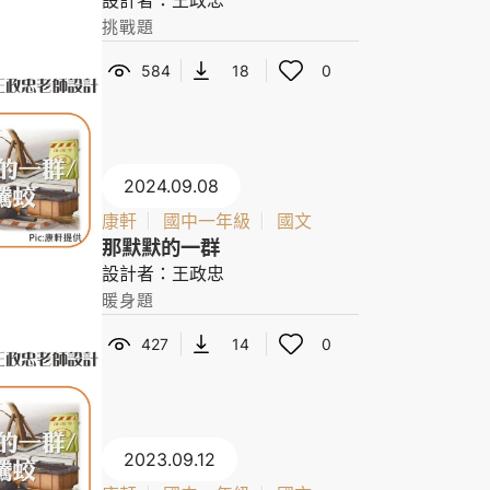
設計者：王政忠
挑戰題
584
18
0
2024.09.08
康軒
國中一年級
國文
那默默的一群
設計者：王政忠
暖身題
427
14
0
2023.09.12