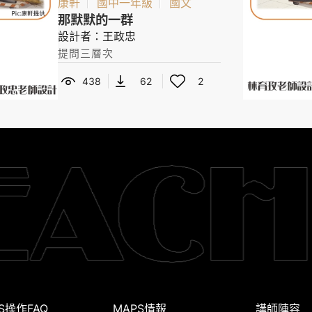
康軒
國中一年級
國文
那默默的一群
設計者：王政忠
提問三層次
438
62
2
S操作FAQ
MAPS情報
講師陣容