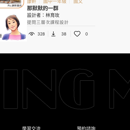
康軒
國中一年級
國文
那默默的一群
設計者：林育玫
提問三層次課程設計
328
38
0
學習交流
預約諮詢