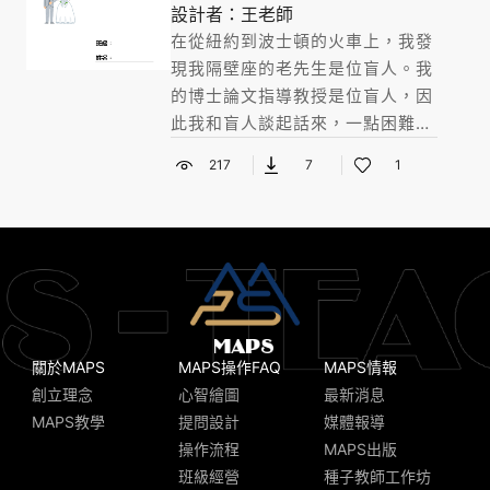
設計者：王老師
在從紐約到波士頓的火車上，我發
現我隔壁座的老先生是位盲人。我
的博士論文指導教授是位盲人，因
此我和盲人談起話來，一點困難也
沒有，我還弄了一杯熱騰騰的咖啡
217
7
1
給他喝。
關於MAPS
MAPS操作FAQ
MAPS情報
創立理念
心智繪圖
最新消息
MAPS教學
提問設計
媒體報導
操作流程
MAPS出版
班級經營
種子教師工作坊