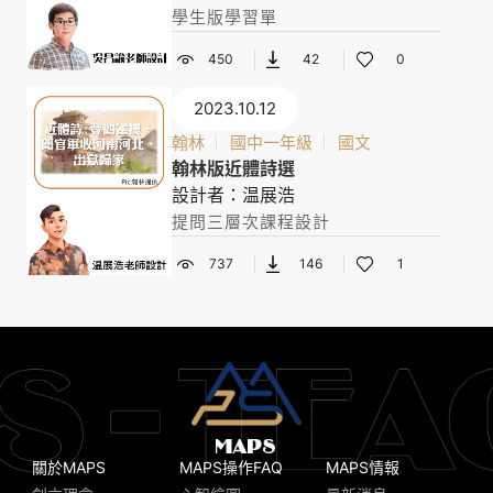
學生版學習單
450
42
0
2023.10.12
翰林
國中一年級
國文
翰林版近體詩選
設計者：温展浩
提問三層次課程設計
737
146
1
關於MAPS
MAPS操作FAQ
MAPS情報