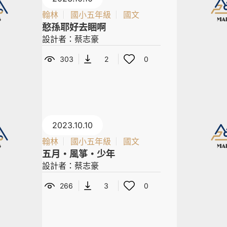
翰林
國小五年級
國文
憨孫耶好去睏啊
設計者：蔡志豪
303
2
0
2023.10.10
翰林
國小五年級
國文
五月・風箏・少年
設計者：蔡志豪
266
3
0