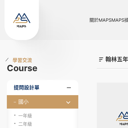
關於MAPS
MAPS
翰林五
學習交流
Course
提問設計單
國小
一年級
二年級