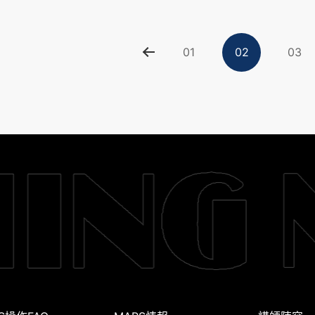
01
02
03