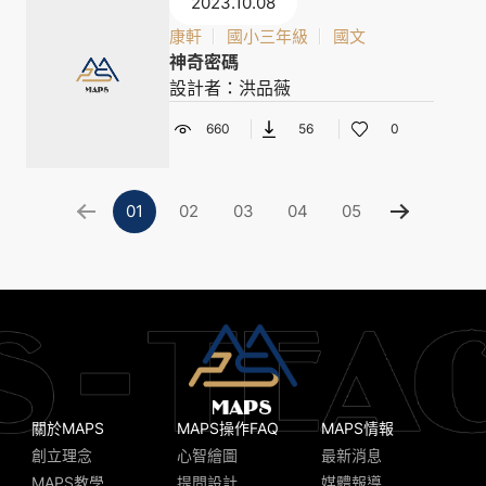
2023.10.08
康軒
國小三年級
國文
神奇密碼
設計者：洪品薇
660
56
0
01
02
03
04
05
關於MAPS
MAPS操作FAQ
MAPS情報
創立理念
心智繪圖
最新消息
MAPS教學
提問設計
媒體報導