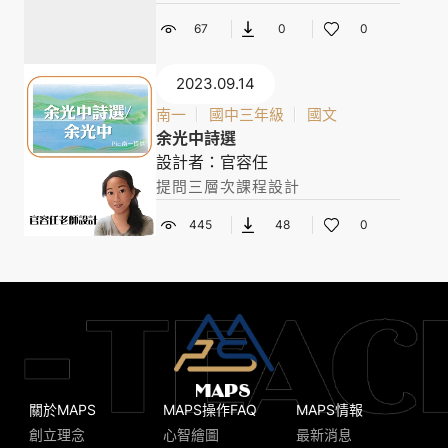
67
0
0
2023.09.14
南一
國中三年級
國文
余光中詩選
設計者：官容任
提問三層次課程設計
445
48
0
關於MAPS
MAPS操作FAQ
MAPS情報
創立理念
心智繪圖
最新消息