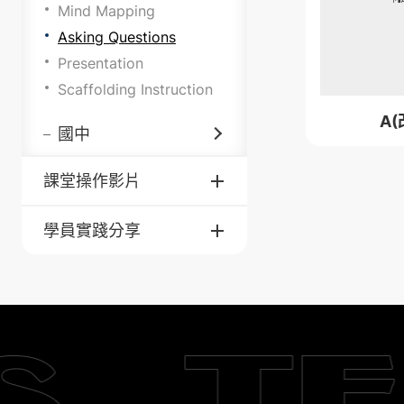
Mind Mapping
Asking Questions
Presentation
Scaffolding Instruction
A(
國中
課堂操作影片
學員實踐分享